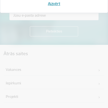
Piesakies jaunumu saņemšanai savā e-pastā.
Aizvērt
Kājene
Ātrās saites
Vakances
Iepirkumi
Projekti