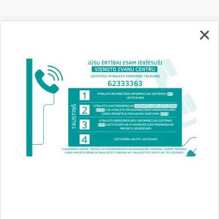
Vai šī informācija bija noderīga?
Sniegt atsauksmi
Esi pirmais, kurš uzzina!