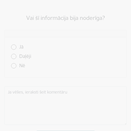
Vai šī informācija bija noderīga?
Vai šī informācija bija noderīga?
Jā
Daļēji
Nē
Ja vēlies, ieraksti šeit komentāru