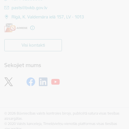
E-pasts:
pasts@bvkb.gov.lv
Rīgā, K. Valdemāra ielā 157, LV - 1013
Visi kontakti
Sekojiet mums
© 2026 Būvniecības valsts kontroles birojs, publicētā satura visas tiesības
aizsargātas.
© 2020 Valsts kanceleja, Tīmekļvietņu vienotās platformas visas tiesības
aizsargātas.