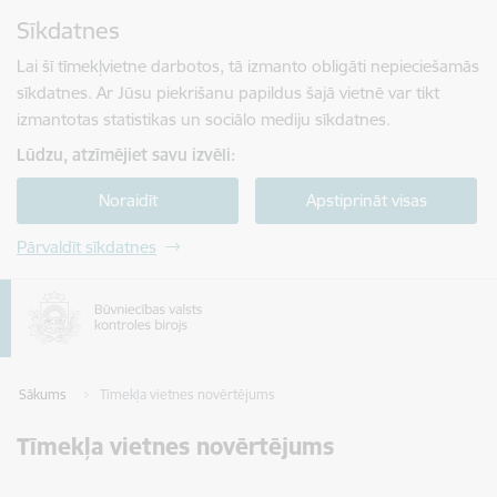
Pāriet uz lapas saturu
Sīkdatnes
Spied
lai meklētu
Enter
Lai šī tīmekļvietne darbotos, tā izmanto obligāti nepieciešamās
sīkdatnes. Ar Jūsu piekrišanu papildus šajā vietnē var tikt
izmantotas statistikas un sociālo mediju sīkdatnes.
Lūdzu, atzīmējiet savu izvēli:
Noraidīt
Apstiprināt visas
Pārvaldīt sīkdatnes
Sākums
Tīmekļa vietnes novērtējums
Tīmekļa vietnes novērtējums