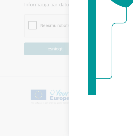
Informācija par datu apstrādi ir atrodama sadaļā:
P