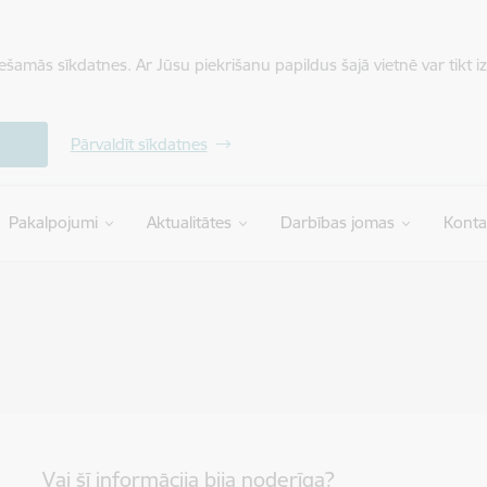
iešamās sīkdatnes. Ar Jūsu piekrišanu papildus šajā vietnē var tikt i
Pārvaldīt sīkdatnes
Pakalpojumi
Aktualitātes
Darbības jomas
Konta
Vai šī informācija bija noderīga?