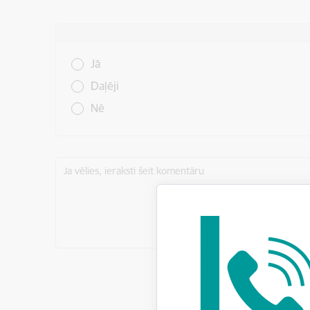
Vai šī informācija bija noderīga?
Jā
Daļēji
Nē
Ja vēlies, ieraksti šeit komentāru