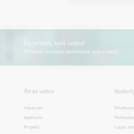
Esi pirmais, kurš uzzina!
Piesakies jaunumu saņemšanai savā e-pastā.
Kājene
Ātrās saites
Noderīg
Vakances
Privātuma
Iepirkumi
Piekļūsta
Projekti
Lapas kar