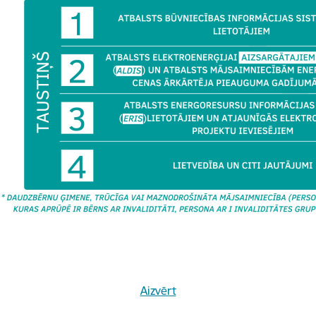
rivātuma politika
Aizvērt
Vai šī informācija bija noderīga?