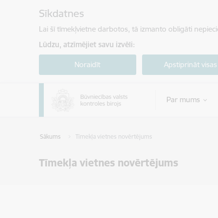
Pāriet uz lapas saturu
Sīkdatnes
Lai šī tīmekļvietne darbotos, tā izmanto obligāti nepiec
Lūdzu, atzīmējiet savu izvēli:
Noraidīt
Apstiprināt visas
Par mums
Sākums
Tīmekļa vietnes novērtējums
Tīmekļa vietnes novērtējums