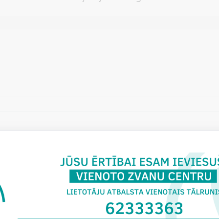
Vēlos atstāt savu e-pastu saziņai