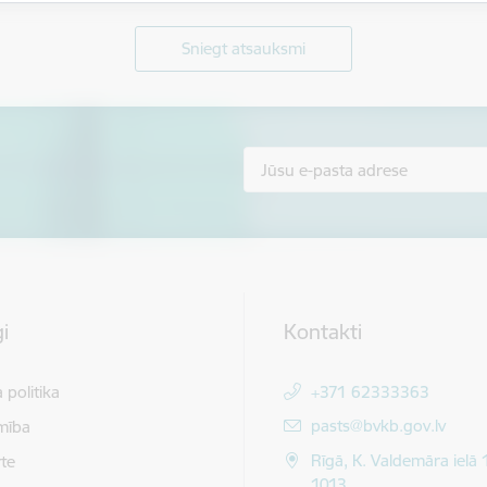
Sniegt atsauksmi
i
Kontakti
 politika
+371 62333363
E-pasts:
pasts@bvkb.gov.lv
mība
Rīgā, K. Valdemāra ielā 
te
1013