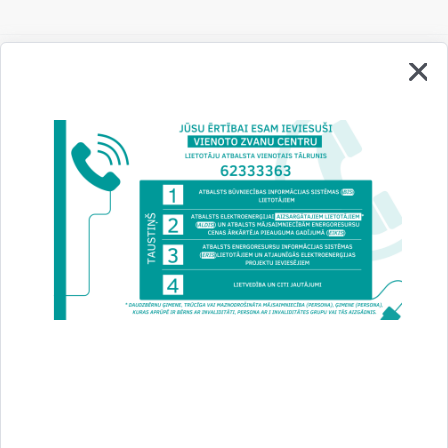
Vai šī informācija bija noderīga?
Sniegt atsauksmi
Esi pirmais, kurš uzzina!