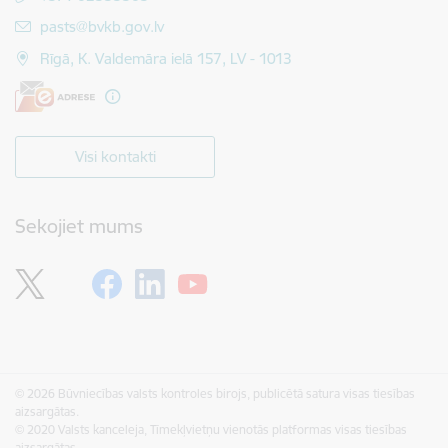
E-pasts:
pasts@bvkb.gov.lv
Rīgā, K. Valdemāra ielā 157, LV - 1013
Visi kontakti
Sekojiet mums
© 2026 Būvniecības valsts kontroles birojs, publicētā satura visas tiesības
aizsargātas.
© 2020 Valsts kanceleja, Tīmekļvietņu vienotās platformas visas tiesības
aizsargātas.