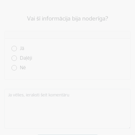
Vai šī informācija bija noderīga?
Vai šī informācija bija noderīga?
Jā
Daļēji
Nē
Ja vēlies, ieraksti šeit komentāru