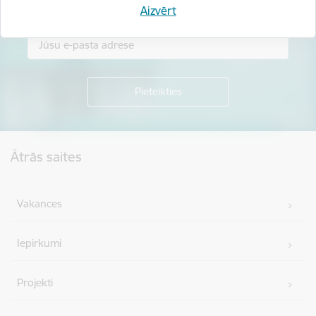
Piesakies jaunumu saņemšanai savā e-pastā.
Aizvērt
Kājene
Ātrās saites
Vakances
Iepirkumi
Projekti