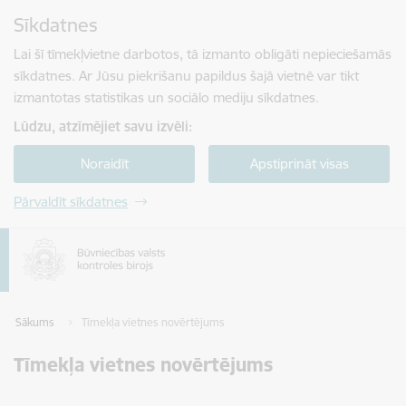
Pāriet uz lapas saturu
Sīkdatnes
Spied
lai meklētu
Enter
Lai šī tīmekļvietne darbotos, tā izmanto obligāti nepieciešamās
sīkdatnes. Ar Jūsu piekrišanu papildus šajā vietnē var tikt
izmantotas statistikas un sociālo mediju sīkdatnes.
Lūdzu, atzīmējiet savu izvēli:
Noraidīt
Apstiprināt visas
Pārvaldīt sīkdatnes
Sākums
Tīmekļa vietnes novērtējums
Tīmekļa vietnes novērtējums