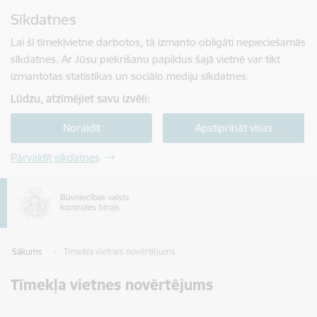
Pāriet uz lapas saturu
Sīkdatnes
Spied
lai meklētu
Enter
Lai šī tīmekļvietne darbotos, tā izmanto obligāti nepieciešamās
sīkdatnes. Ar Jūsu piekrišanu papildus šajā vietnē var tikt
izmantotas statistikas un sociālo mediju sīkdatnes.
Lūdzu, atzīmējiet savu izvēli:
Noraidīt
Apstiprināt visas
Pārvaldīt sīkdatnes
Sākums
Tīmekļa vietnes novērtējums
Tīmekļa vietnes novērtējums