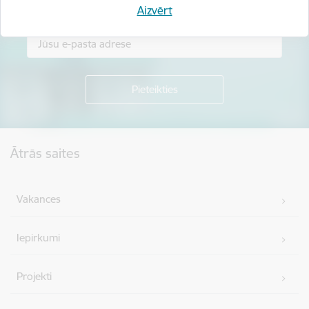
Piesakies jaunumu saņemšanai savā e-pastā.
Aizvērt
Kājene
Ātrās saites
Vakances
Iepirkumi
Projekti