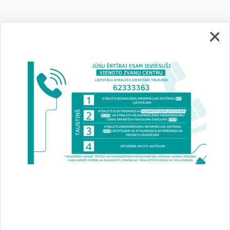
Vai šī informācija bija noderīga?
Sniegt atsauksmi
Esi pirmais, kurš uzzina!