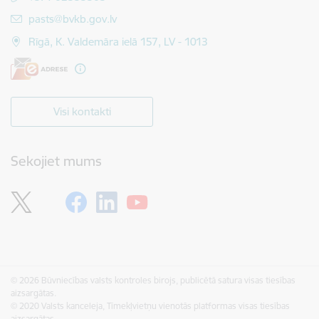
E-pasts:
pasts@bvkb.gov.lv
Rīgā, K. Valdemāra ielā 157, LV - 1013
Visi kontakti
Sekojiet mums
© 2026 Būvniecības valsts kontroles birojs, publicētā satura visas tiesības
aizsargātas.
© 2020 Valsts kanceleja, Tīmekļvietņu vienotās platformas visas tiesības
aizsargātas.