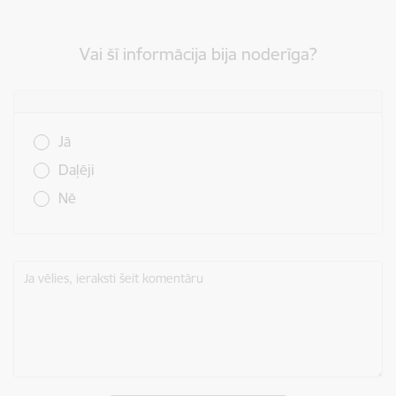
Vai šī informācija bija noderīga?
Vai šī informācija bija noderīga?
Jā
Daļēji
Nē
Ja vēlies, ieraksti šeit komentāru