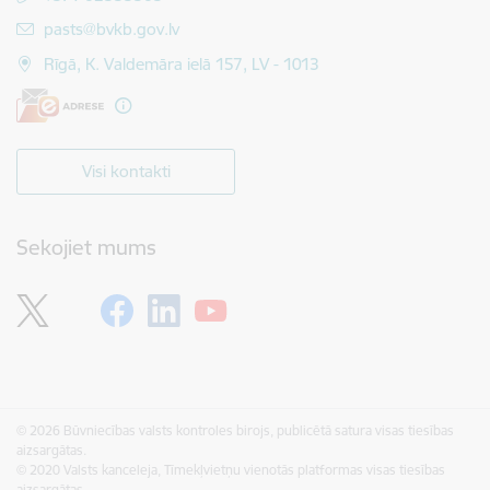
E-pasts:
pasts@bvkb.gov.lv
Rīgā, K. Valdemāra ielā 157, LV - 1013
Visi kontakti
Sekojiet mums
© 2026 Būvniecības valsts kontroles birojs, publicētā satura visas tiesības
aizsargātas.
© 2020 Valsts kanceleja, Tīmekļvietņu vienotās platformas visas tiesības
aizsargātas.