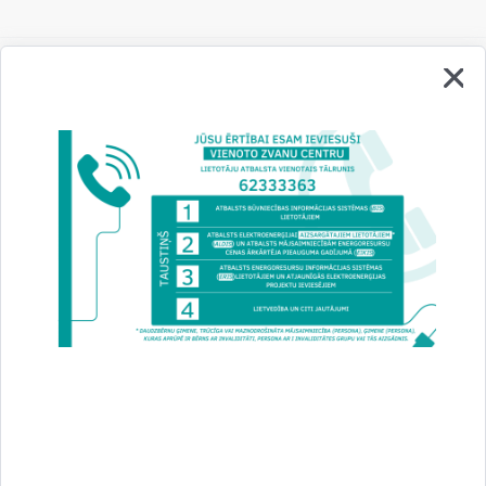
Vai šī informācija bija noderīga?
Sniegt atsauksmi
Esi pirmais, kurš uzzina!