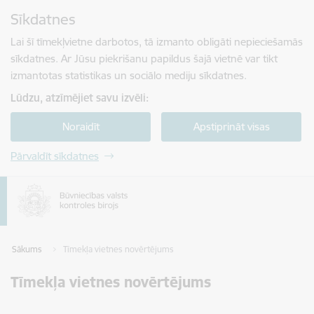
Pāriet uz lapas saturu
Sīkdatnes
Spied
lai meklētu
Enter
Lai šī tīmekļvietne darbotos, tā izmanto obligāti nepieciešamās
sīkdatnes. Ar Jūsu piekrišanu papildus šajā vietnē var tikt
izmantotas statistikas un sociālo mediju sīkdatnes.
Lūdzu, atzīmējiet savu izvēli:
Noraidīt
Apstiprināt visas
Pārvaldīt sīkdatnes
Sākums
Tīmekļa vietnes novērtējums
Tīmekļa vietnes novērtējums