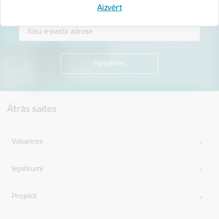
Piesakies jaunumu saņemšanai savā e-pastā.
Aizvērt
Kājene
Ātrās saites
Vakances
Iepirkumi
Projekti