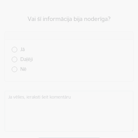
Vai šī informācija bija noderīga?
Vai šī informācija bija noderīga?
Jā
Daļēji
Nē
Ja vēlies, ieraksti šeit komentāru